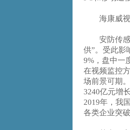
海康威视因
安防传感I
供”。受此影响
9%，盘中一
在视频监控方
场前景可期。
3240亿元增
2019年，
各类企业突破2