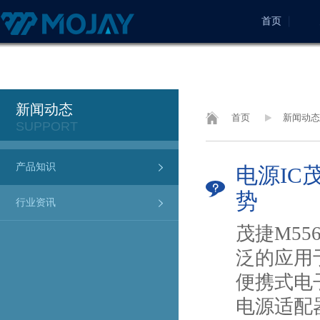
首页
新闻动态
首页
新闻动态
SUPPORT
产品知识
电源IC
势
行业资讯
茂捷M5
泛的应用
便携式电
电源适配